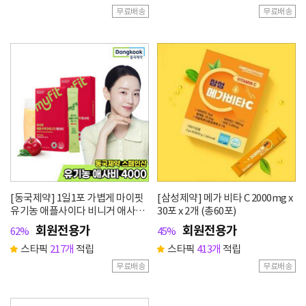
무료배송
무료배송
[동국제약] 1일1포 가볍게 마이핏
[삼성제약] 메가 비타 C 2000mg x
유기농 애플사이다 비니거 애사비
30포 x 2개 (총60포)
14포 2박스
회원전용가
회원전용가
62%
45%
스타픽
217개
적립
스타픽
413개
적립
무료배송
무료배송