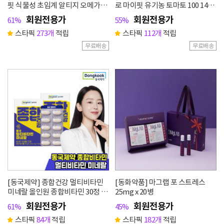
핏 식물성 초임계 알티지 오메가3
로 마이핏 유기농 토마토 100 14포
30캡슐 1박스
1박스
회원전용가
회원전용가
61%
55%
스타픽
273개
적립
스타픽
112개
적립
무료배송
무료배송
[동국제약] 종합건강 멀티비타민
[동화약품] 마그랩 포 스트레스
미네랄 올인원 종합비타민 30정 2
25mg x 20병
박스
회원전용가
회원전용가
61%
45%
스타픽
84개
적립
스타픽
182개
적립