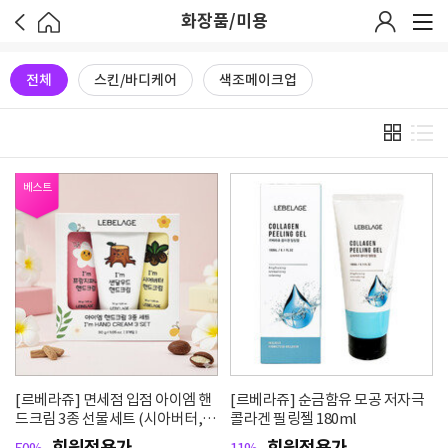
화장품/미용
전체
스킨/바디케어
색조메이크업
베스트
[르베라쥬] 면세점 입점 아이엠 핸
[르베라쥬] 순금함유 모공 저자극
드크림 3종 선물세트 (시아버터, 샌
콜라겐 필링젤 180ml
달우드, 프랑지파니)
회원전용가
회원전용가