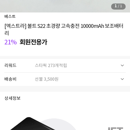
1
/
1
베스트
[엑스트라] 볼트 S22 초경량 고속충전 10000mAh 보조배터
리
21%
회원전용가
리워드
스타픽 273개적립
배송비
선불 3,500원
상세정보