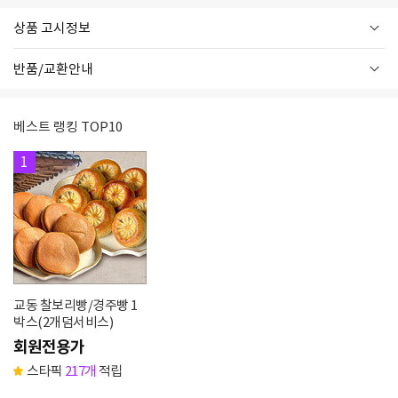
상품 고시정보
반품/교환안내
베스트 랭킹 TOP10
1
교동 찰보리빵/경주빵 1
박스(2개덤서비스)
회원전용가
스타픽
217개
적립