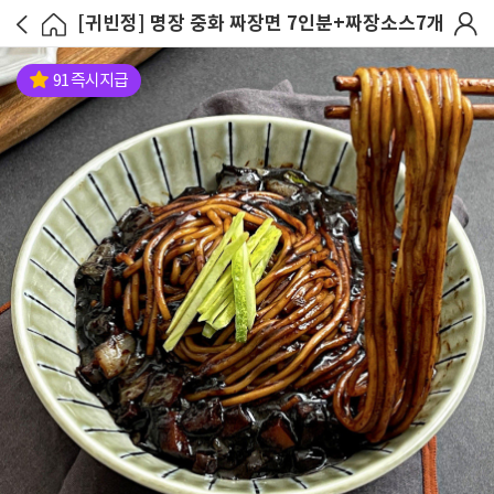
[귀빈정] 명장 중화 짜장면 7인분+짜장소스7개
91 즉시지급