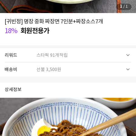
1
/
1
[귀빈정] 명장 중화 짜장면 7인분+짜장소스7개
18%
회원전용가
리워드
스타픽 91개적립
배송비
선불 3,500원
상세정보