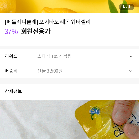
1
/
1
[페를레디솔레] 포지타노 레몬 워터젤리
37%
회원전용가
리워드
스타픽 105개적립
배송비
선불 3,500원
상세정보