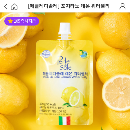
[페를레디솔레] 포지타노 레몬 워터젤리
105 즉시지급