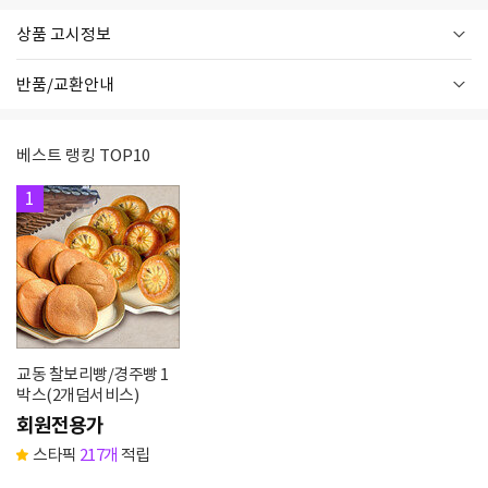
상품 고시정보
반품/교환안내
베스트 랭킹 TOP10
1
교동 찰보리빵/경주빵 1
박스(2개덤서비스)
회원전용가
스타픽
217개
적립