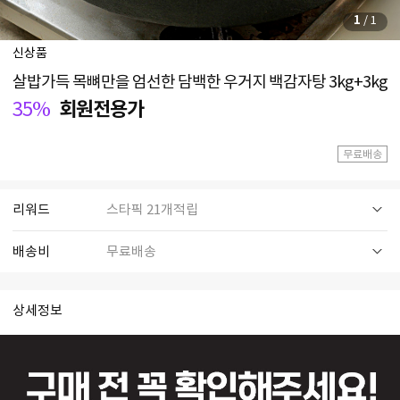
1
/
1
신상품
살밥가득 목뼈만을 엄선한 담백한 우거지 백감자탕 3kg+3kg
35%
회원전용가
무료배송
리워드
스타픽 21개적립
배송비
무료배송
상세정보