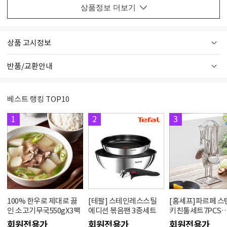
상품정보 더보기
상품 고시정보
반품/교환안내
베스트 랭킹 TOP10
1
2
3
100% 한우로 제대로 끓
[테팔] 스테인레스스틸
[홈셰프]파르페 
인 소고기무국550gX3팩
에디션 볶음팬 3종세트
키친툴세트7PCS
hc0607se
회원전용가
회원전용가
회원전용가