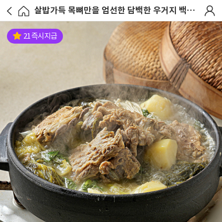
살밥가득 목뼈만을 엄선한 담백한 우거지 백감자탕 3kg+3kg
21 즉시지급