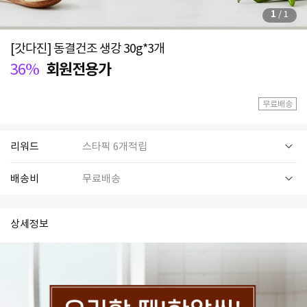
1
/
1
[갓다진] 동결건조 생강 30g*3개
36%
회원전용가
무료배송
리워드
스타픽 6개적립
배송비
무료배송
상세정보