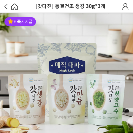
[갓다진] 동결건조 생강 30g*3개
6 즉시지급