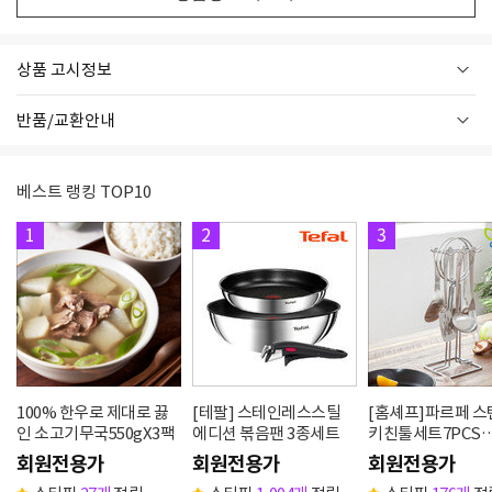
상품 고시정보
반품/교환안내
베스트 랭킹 TOP10
1
2
3
100% 한우로 제대로 끓
[테팔] 스테인레스스틸
[홈셰프]파르페 
인 소고기무국550gX3팩
에디션 볶음팬 3종세트
키친툴세트7PCS
hc0607se
회원전용가
회원전용가
회원전용가