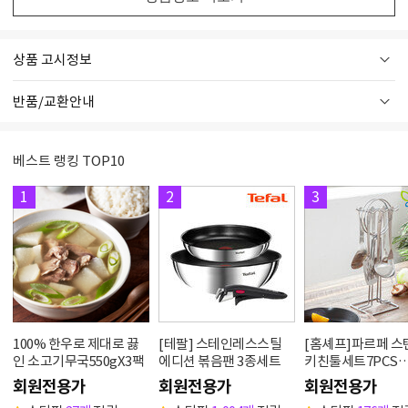
상품 고시정보
반품/교환안내
베스트 랭킹 TOP10
1
2
3
100% 한우로 제대로 끓
[테팔] 스테인레스스틸
[홈셰프]파르페 
인 소고기무국550gX3팩
에디션 볶음팬 3종세트
키친툴세트7PCS
hc0607se
회원전용가
회원전용가
회원전용가