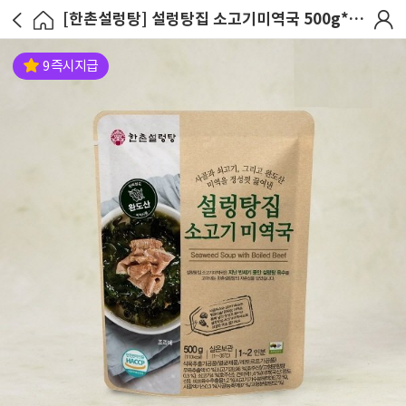
[한촌설렁탕] 설렁탕집 소고기미역국 500g*6팩
9 즉시지급