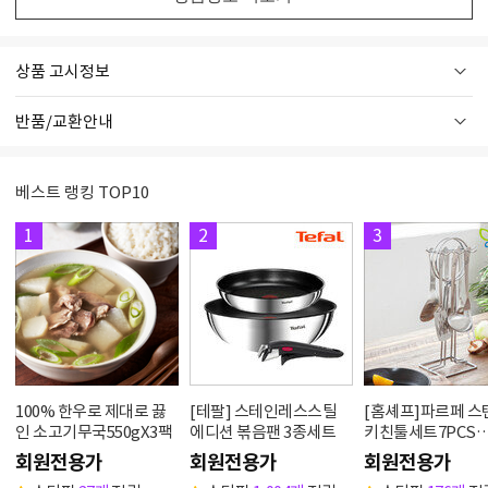
상품 고시정보
반품/교환안내
베스트 랭킹 TOP10
1
2
3
100% 한우로 제대로 끓
[테팔] 스테인레스스틸
[홈셰프]파르페 
인 소고기무국550gX3팩
에디션 볶음팬 3종세트
키친툴세트7PCS
hc0607se
회원전용가
회원전용가
회원전용가