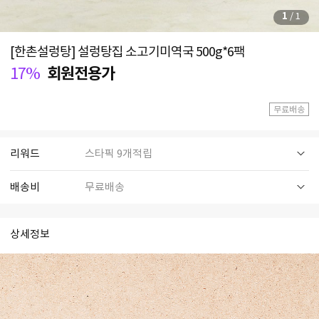
1
/
1
[한촌설렁탕] 설렁탕집 소고기미역국 500g*6팩
17%
회원전용가
무료배송
리워드
스타픽 9개적립
배송비
무료배송
상세정보