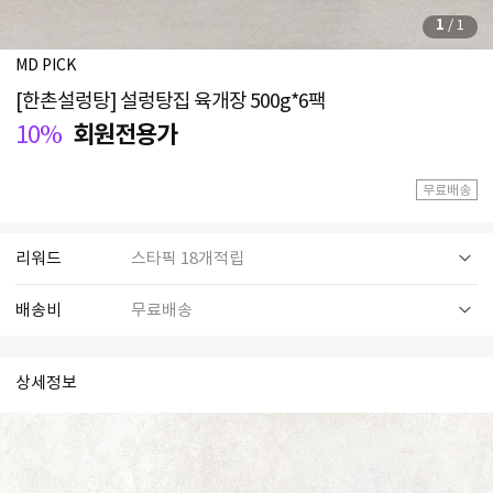
1
/
1
MD
PICK
[한촌설렁탕] 설렁탕집 육개장 500g*6팩
10%
회원전용가
무료배송
리워드
스타픽 18개적립
배송비
무료배송
상세정보