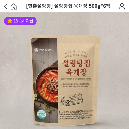
[한촌설렁탕] 설렁탕집 육개장 500g*6팩
18 즉시지급