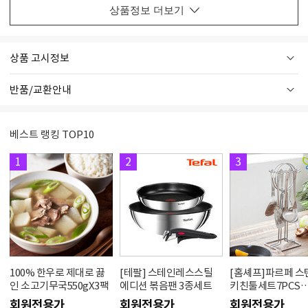
상품정보 더보기
상품 고시정보
반품/교환안내
베스트 랭킹 TOP10
1
2
3
100% 한우로 제대로 끓
[테팔] 스테인레스스틸
[홈셰프]파르페 
인 소고기무국550gX3팩
에디션 볶음팬 3종세트
키친툴세트7PCS
hc0607se
회원전용가
회원전용가
회원전용가