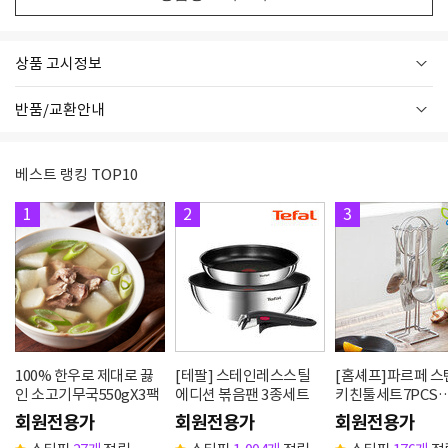
상품 고시정보
반품/교환안내
베스트 랭킹 TOP10
1
2
3
100% 한우로 제대로 끓
[테팔] 스테인레스스틸
[홈셰프]파르페 
인 소고기무국550gX3팩
에디션 볶음팬 3종세트
키친툴세트7PCS
hc0607se
회원전용가
회원전용가
회원전용가