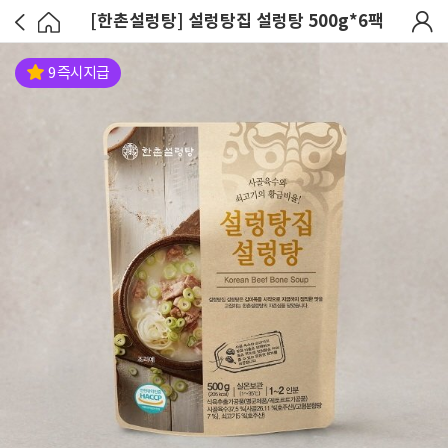
[한촌설렁탕] 설렁탕집 설렁탕 500g*6팩
9 즉시지급