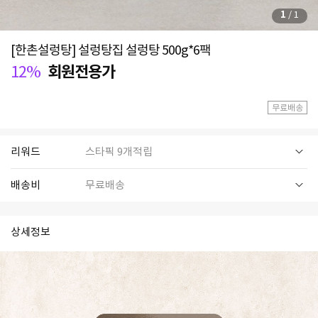
1
/
1
[한촌설렁탕] 설렁탕집 설렁탕 500g*6팩
12%
회원전용가
무료배송
리워드
스타픽 9개적립
배송비
무료배송
상세정보