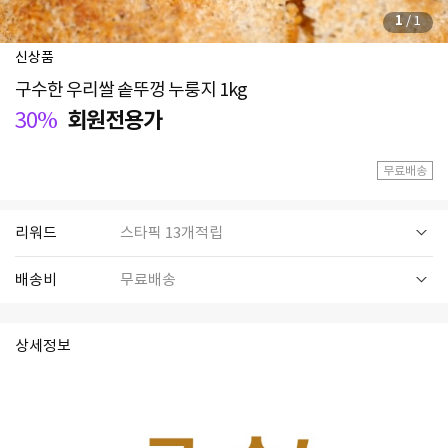
1
/
1
신상품
구수한 우리쌀 솥뚜껑 누룽지 1kg
30%
회원전용가
무료배송
리워드
스타픽 13개적립
배송비
무료배송
상세정보