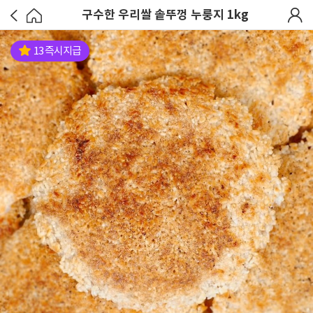
구수한 우리쌀 솥뚜껑 누룽지 1kg
13 즉시지급