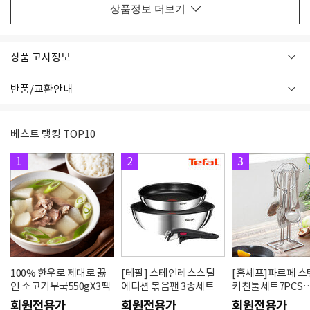
상품정보 더보기
상품 고시정보
반품/교환안내
베스트 랭킹 TOP10
1
2
3
100% 한우로 제대로 끓
[테팔] 스테인레스스틸
[홈셰프]파르페 
인 소고기무국550gX3팩
에디션 볶음팬 3종세트
키친툴세트7PCS
hc0607se
회원전용가
회원전용가
회원전용가