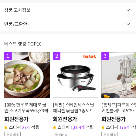
상품 고시정보
반품/교환안내
베스트 랭킹 TOP10
1
2
3
100% 한우로 제대로 끓
[테팔] 스테인레스스틸
[홈셰프]파르페 
인 소고기무국550gX3팩
에디션 볶음팬 3종세트
키친툴세트7PCS
hc0607se
회원전용가
회원전용가
회원전용가
스타픽
27개
적립
스타픽
1,004개
적립
스타픽
176개
적
무료배송
무료배송
무료배송