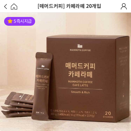
[매머드커피] 카페라떼 20개입
5 즉시지급