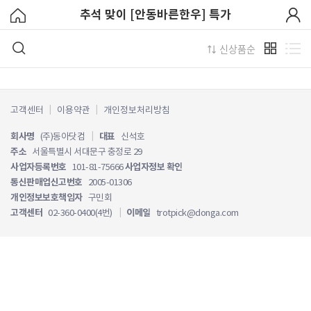
추석 맞이 [안동바른한우] 특가
신상품순
고객센터
이용약관
개인정보처리방침
회사명
(주)동아닷컴
|
대표
신석호
주소
서울특별시 서대문구 충정로 29
사업자등록번호
101-81-75666
사업자정보 확인
통신판매업신고번호
2005-01306
개인정보보호책임자
구민회
고객센터
02-360-0400(4번)
|
이메일
trotpick@donga.com