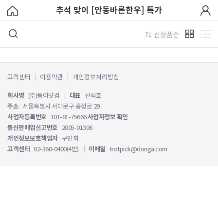
추석 맞이 [안동바른한우] 특가
신상품순
고객센터
이용약관
개인정보처리방침
회사명
(주)동아닷컴
|
대표
신석호
주소
서울특별시 서대문구 충정로 29
사업자등록번호
101-81-75666
사업자정보 확인
통신판매업신고번호
2005-01306
개인정보보호책임자
구민회
고객센터
02-360-0400(4번)
|
이메일
trotpick@donga.com