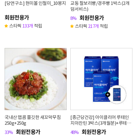
[당연구소] 현미볼 인절미_10봉지
교동 찰보리빵/경주빵 1박스(2개
덤서비스)
회원전용가
회원전용가
8%
스타픽
133개
적립
스타픽
217개
적립
국내산 맵콤 쫄깃한 새꼬막무침
[종근당건강] 아이클리어 루테인
250g+250g
지아잔틴 3박스(3개월분)+루테인
지아잔틴아스타잔틴 12캡슐(증정)
회원전용가
회원전용가
33%
48%