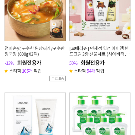
엄마손맛 구수한 된장찌개/구수한
[르베라쥬] 면세점 입점 아이엠 핸
청국장 (600gX3팩)
드크림 3종 선물세트 (시아버터, 샌
달우드, 프랑지파니)
회원전용가
회원전용가
-13%
50%
스타픽
105개
적립
스타픽
54개
적립
무료배송