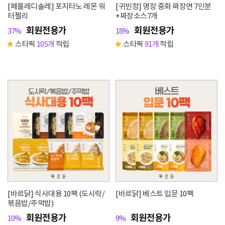
[페를레디솔레] 포지타노 레몬 워
[귀빈정] 명장 중화 짜장면 7인분
터젤리
+짜장소스7개
회원전용가
회원전용가
37%
18%
스타픽
105개
적립
스타픽
91개
적립
[바르닭] 식사대용 10팩 (도시락/
[바르닭] 베스트 입문 10팩
볶음밥/주먹밥)
회원전용가
회원전용가
10%
9%