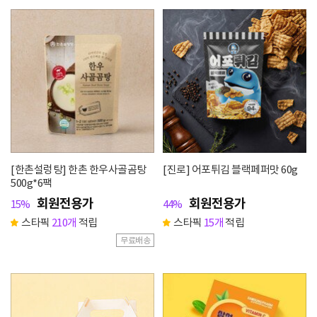
[한촌설렁탕] 한촌 한우사골곰탕
[진로] 어포튀김 블랙페퍼맛 60g
500g*6팩
회원전용가
회원전용가
15%
44%
스타픽
210개
적립
스타픽
15개
적립
무료배송