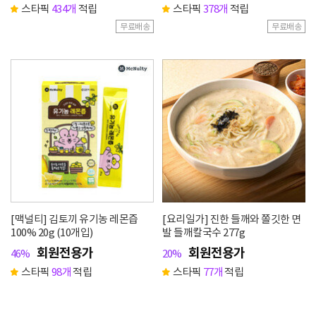
스타픽
434개
적립
스타픽
378개
적립
무료배송
무료배송
[맥널티] 김토끼 유기농 레몬즙
[요리일가] 진한 들깨와 쫄깃한 면
100% 20g (10개입)
발 들깨칼국수 277g
회원전용가
회원전용가
46%
20%
스타픽
98개
적립
스타픽
77개
적립