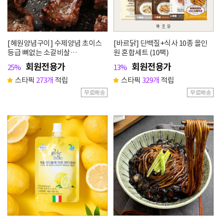
[혜원양념구이] 수제양념 초이스
[바르닭] 단백질+식사 10종 올인
등급 뼈없는 소갈비살
원 혼합세트 (10팩)
1kg(500g+500g)
회원전용가
회원전용가
25%
13%
스타픽
273개
적립
스타픽
329개
적립
무료배송
무료배송