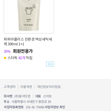
파파야플러스 친환경 액상세탁세
제 300ml 1+1
회원전용가
35%
스타픽
42개
적립
1+1
고객센터
이용약관
개인정보처리방침
회사명
(주)동아닷컴
|
대표
신석호
주소
서울특별시 서대문구 충정로 29
사업자등록번호
101-81-75666
사업자정보 확인