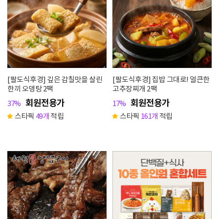
[팔도식후경] 깊은 감칠맛을 살린
[팔도식후경] 집밥 그대로! 얼큰한
한끼 오뎅탕 2팩
고추장찌개 2팩
회원전용가
회원전용가
37%
17%
스타픽
49개
적립
스타픽
161개
적립