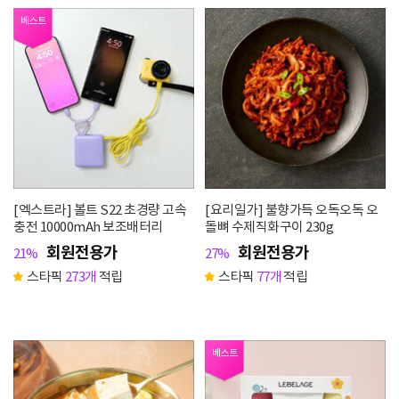
베스트
[엑스트라] 볼트 S22 초경량 고속
[요리일가] 불향가득 오독오독 오
충전 10000mAh 보조배터리
돌뼈 수제직화구이 230g
회원전용가
회원전용가
21%
27%
스타픽
273개
적립
스타픽
77개
적립
베스트