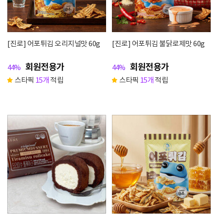
[진로] 어포튀김 오리지널맛 60g
[진로] 어포튀김 불닭로제맛 60g
회원전용가
회원전용가
44%
44%
스타픽
15개
적립
스타픽
15개
적립