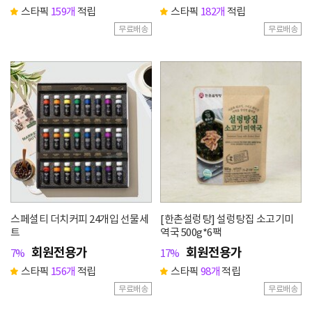
스타픽
159개
적립
스타픽
182개
적립
무료배송
무료배송
스페셜티 더치커피 24개입 선물세
[한촌설렁탕] 설렁탕집 소고기미
트
역국 500g*6팩
회원전용가
회원전용가
7%
17%
스타픽
156개
적립
스타픽
98개
적립
무료배송
무료배송