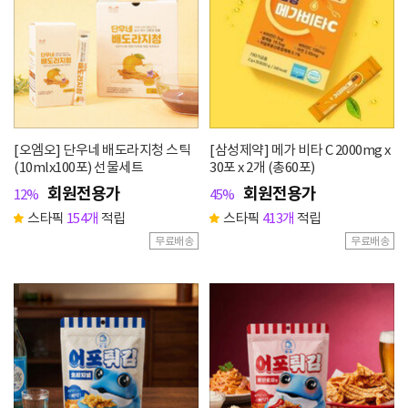
[오엠오] 단우네 배도라지청 스틱
[삼성제약] 메가 비타 C 2000mg x
(10mlx100포) 선물세트
30포 x 2개 (총60포)
회원전용가
회원전용가
12%
45%
스타픽
154개
적립
스타픽
413개
적립
무료배송
무료배송