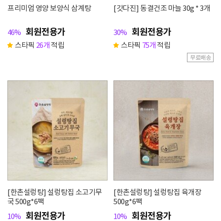
프리미엄 영양 보양식 삼계탕
[갓다진] 동결건조 마늘 30g * 3개
회원전용가
회원전용가
46%
30%
스타픽
26개
적립
스타픽
75개
적립
무료배송
[한촌설렁탕] 설렁탕집 소고기무
[한촌설렁탕] 설렁탕집 육개장
국 500g*6팩
500g*6팩
회원전용가
회원전용가
10%
10%