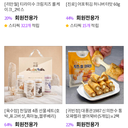
[리만월] 티라미수 크림치즈 롤케
[진로] 어포튀김 허니버터맛 60g
이크_2박스
회원전용가
회원전용가
20%
44%
스타픽
322개
적립
스타픽
15개
적립
[육수맘] 천일염 4종 선물세트(호
[귀빈정] 대풍관1987 신의한수 통
박,표고버섯,흑마늘,블루베리)
모짜렐라 쌀어묵바(5개입) x 2팩
회원전용가
회원전용가
64%
22%