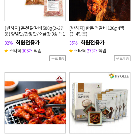
[반하지] 춘천 닭갈비 500g(2~3인
[반하지] 한돈 떡갈비 120g 4팩
분) 양념맛/간장맛/소금맛 3종 택1
(3~4인분)
회원전용가
회원전용가
32%
35%
스타픽
105개
적립
스타픽
273개
적립
무료배송
무료배송