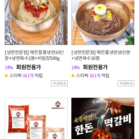
[냉면전문점] 해든함흥냉면10인
[냉면전문점] 해든물냉면10인분
분+냉면육수2봉+비빔장500g
+냉면육수10봉
회원전용가
회원전용가
24%
24%
스타픽
161개
적립
스타픽
161개
적립
무료배송
무료배송