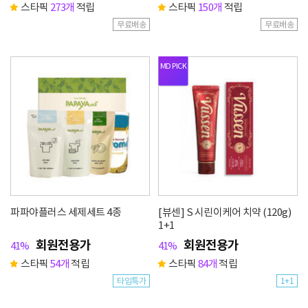
스타픽
273개
적립
스타픽
150개
적립
무료배송
무료배송
MD
PICK
파파야플러스 세제세트 4종
[뷰센] S 시린이케어 치약 (120g)
1+1
회원전용가
회원전용가
41%
41%
스타픽
54개
적립
스타픽
84개
적립
타임특가
1+1