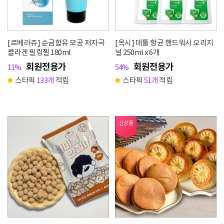
[르베라쥬] 순금함유 모공 저자극
[옥시] 데톨 항균 핸드워시 오리지
콜라겐 필링젤 180ml
널 250ml x 6개
회원전용가
회원전용가
11%
54%
스타픽
133개
적립
스타픽
51개
적립
신상품