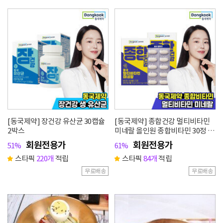
[동국제약] 장건강 유산균 30캡슐
[동국제약] 종합건강 멀티비타민
2박스
미네랄 올인원 종합비타민 30정 2
박스
회원전용가
회원전용가
51%
61%
스타픽
220개
적립
스타픽
84개
적립
무료배송
무료배송