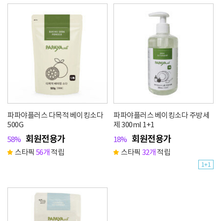
파파야플러스 다목적 베이킹소다
파파야플러스 베이킹소다 주방세
500G
제 300ml 1+1
회원전용가
회원전용가
58%
18%
스타픽
56개
적립
스타픽
32개
적립
1+1