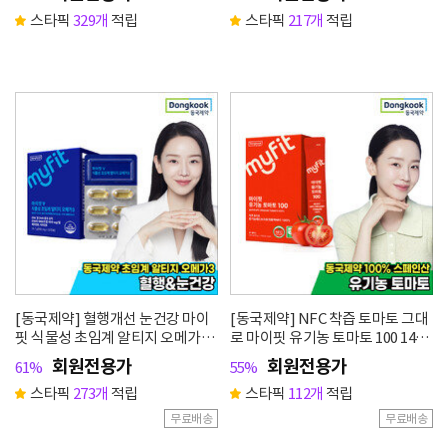
스타픽
329개
적립
스타픽
217개
적립
[동국제약] 혈행개선 눈건강 마이
[동국제약] NFC 착즙 토마토 그대
핏 식물성 초임계 알티지 오메가3
로 마이핏 유기농 토마토 100 14포
30캡슐 1박스
1박스
회원전용가
회원전용가
61%
55%
스타픽
273개
적립
스타픽
112개
적립
무료배송
무료배송