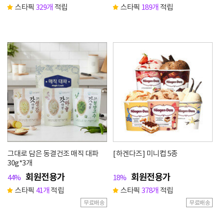
스타픽
329개
적립
스타픽
189개
적립
그대로 담은 동결건조 매직 대파
[하겐다즈] 미니컵 5종
30g*3개
회원전용가
회원전용가
44%
18%
스타픽
41개
적립
스타픽
378개
적립
무료배송
무료배송