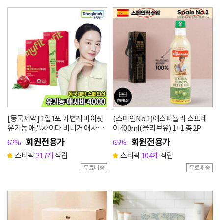
[동국제약] 1일1포 가볍게 마이핏
(스페인No.1)에스파뇰라 스프레
유기농 애플사이다 비니거 애사비
이400ml(올리브유) 1+1 총 2P
14포 2박스
회원전용가
회원전용가
62%
65%
스타픽
217개
적립
스타픽
104개
적립
무료배송
무료배송