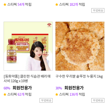
스타픽
54개
적립
스타픽
182개
적립
무료배송
[동화약품] 클린한 식습관 배러애
구수한 우리쌀 솥뚜껑 누룽지 1kg
사비 120g x 10병
회원전용가
회원전용가
68%
30%
스타픽
62개
적립
스타픽
136개
적립
무료배송
무료배송