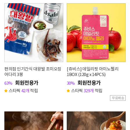
편의점 인기간식 대왕발 조미오징
[쥬비스] 데일리핏 아미노젤리
어다리 3봉
1BOX (120g x 14PCS)
회원전용가
회원전용가
63%
30%
스타픽
42개
적립
스타픽
329개
적립
무료배송