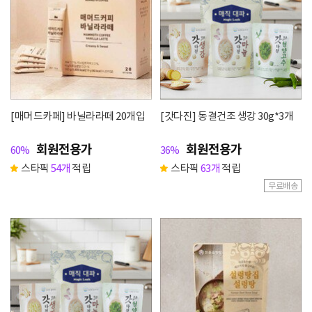
[매머드카페] 바닐라라떼 20개입
[갓다진] 동결건조 생강 30g*3개
회원전용가
회원전용가
60%
36%
스타픽
54개
적립
스타픽
63개
적립
무료배송