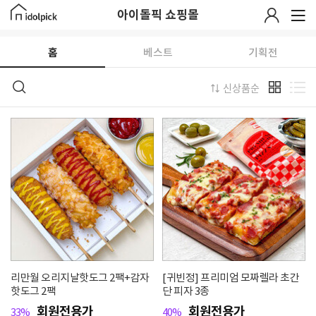
아이돌픽 쇼핑몰
1
/
0
홈
베스트
기획전
신상품순
리만월 오리지날핫도그 2팩+감자
[귀빈정] 프리미엄 모짜렐라 초간
핫도그 2팩
단 피자 3종
회원전용가
회원전용가
33%
40%