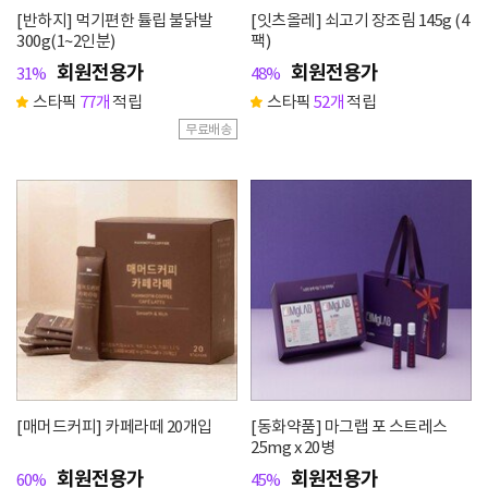
[반하지] 먹기편한 튤립 불닭발
[잇츠올레] 쇠고기 장조림 145g (4
300g(1~2인분)
팩)
회원전용가
회원전용가
31%
48%
스타픽
77개
적립
스타픽
52개
적립
무료배송
[매머드커피] 카페라떼 20개입
[동화약품] 마그랩 포 스트레스
25mg x 20병
회원전용가
회원전용가
60%
45%