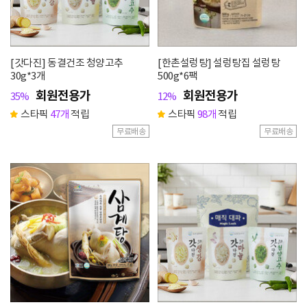
[갓다진] 동결건조 청양고추
[한촌설렁탕] 설렁탕집 설렁탕
30g*3개
500g*6팩
회원전용가
회원전용가
35%
12%
스타픽
47개
적립
스타픽
98개
적립
무료배송
무료배송