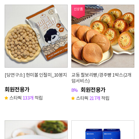
신상품
[당연구소] 현미볼 인절미_10봉지
교동 찰보리빵/경주빵 1박스(2개
덤서비스)
회원전용가
회원전용가
8%
스타픽
133개
적립
스타픽
217개
적립