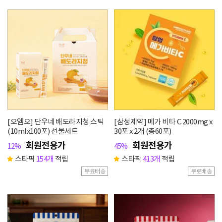
[오엠오] 단우네 배도라지청 스틱
[삼성제약] 메가 비타 C 2000mg x
(10mlx100포) 선물세트
30포 x 2개 (총60포)
회원전용가
회원전용가
12%
45%
스타픽
154개
적립
스타픽
413개
적립
무료배송
무료배송