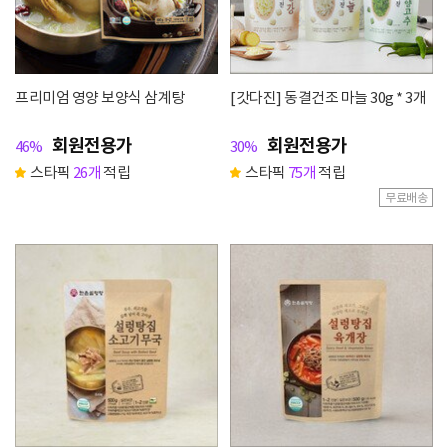
프리미엄 영양 보양식 삼계탕
[갓다진] 동결건조 마늘 30g * 3개
회원전용가
회원전용가
46%
30%
스타픽
26개
적립
스타픽
75개
적립
무료배송