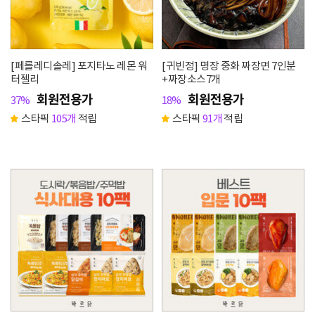
[페를레디솔레] 포지타노 레몬 워
[귀빈정] 명장 중화 짜장면 7인분
터젤리
+짜장소스7개
회원전용가
회원전용가
37%
18%
스타픽
105개
적립
스타픽
91개
적립