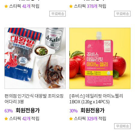
스타픽
41개
적립
스타픽
378개
적립
무료배송
무료배송
편의점 인기간식 대왕발 조미오징
[쥬비스] 데일리핏 아미노젤리
어다리 3봉
1BOX (120g x 14PCS)
회원전용가
회원전용가
63%
30%
스타픽
42개
적립
스타픽
329개
적립
무료배송