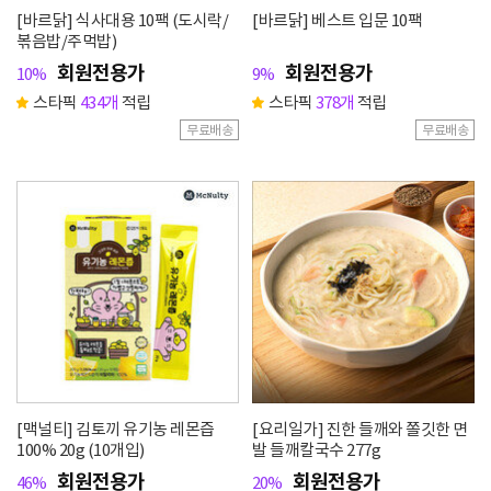
[바르닭] 식사대용 10팩 (도시락/
[바르닭] 베스트 입문 10팩
볶음밥/주먹밥)
회원전용가
회원전용가
10%
9%
스타픽
434개
적립
스타픽
378개
적립
무료배송
무료배송
[맥널티] 김토끼 유기농 레몬즙
[요리일가] 진한 들깨와 쫄깃한 면
100% 20g (10개입)
발 들깨칼국수 277g
회원전용가
회원전용가
46%
20%