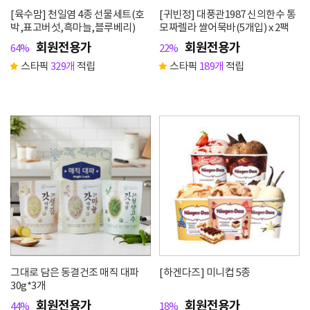
[육수맘] 천일염 4종 선물세트(호
[귀빈정] 대풍관1987 신의한수 통
박,표고버섯,흑마늘,블루베리)
모짜렐라 쌀어묵바(5개입) x 2팩
회원전용가
회원전용가
64%
22%
스타픽
329개
적립
스타픽
189개
적립
그대로 담은 동결건조 매직 대파
[하겐다즈] 미니컵 5종
30g*3개
회원전용가
회원전용가
44%
18%