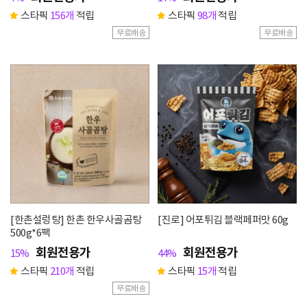
스타픽
156개
적립
스타픽
98개
적립
무료배송
무료배송
[한촌설렁탕] 한촌 한우사골곰탕
[진로] 어포튀김 블랙페퍼맛 60g
500g*6팩
회원전용가
회원전용가
15%
44%
스타픽
210개
적립
스타픽
15개
적립
무료배송