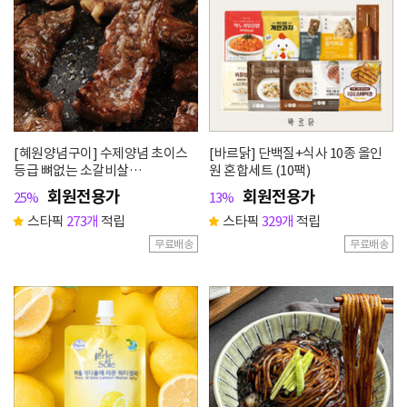
[혜원양념구이] 수제양념 초이스
[바르닭] 단백질+식사 10종 올인
등급 뼈없는 소갈비살
원 혼합세트 (10팩)
1kg(500g+500g)
회원전용가
회원전용가
25%
13%
스타픽
273개
적립
스타픽
329개
적립
무료배송
무료배송