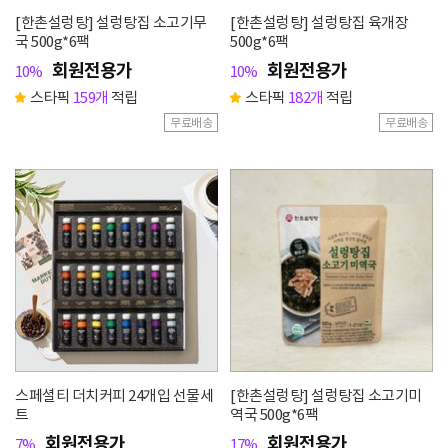
[한촌설렁탕] 설렁탕집 소고기무
[한촌설렁탕] 설렁탕집 육개장
국 500g*6팩
500g*6팩
회원전용가
회원전용가
10%
10%
스타픽
159개
적립
스타픽
182개
적립
무료배송
무료배송
스페셜티 더치커피 24개입 선물세
[한촌설렁탕] 설렁탕집 소고기미
트
역국 500g*6팩
회원전용가
회원전용가
7%
17%