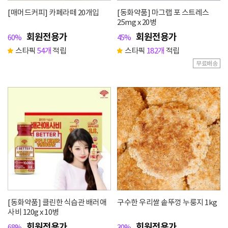
[매머드커피] 카페라떼 20개입
[동화약품] 마그랩 포 스트레스
25mg x 20병
회원전용가
회원전용가
60%
45%
스타픽
54개
적립
스타픽
182개
적립
무료배송
[동화약품] 클린한 식습관 배러애
구수한 우리쌀 솥뚜껑 누룽지 1kg
사비 120g x 10병
회원전용가
회원전용가
68%
30%