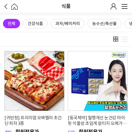
식품
전체
건강식품
과자/베이커리
농수산/축산물
[귀빈정] 프리미엄 모짜렐라 초간
[동국제약] 혈행개선 눈건강 마이
단 피자 3종
핏 식물성 초임계 알티지 오메가3
30캡슐 1박스
회원전용가
회원전용가