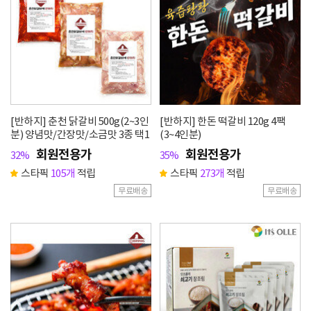
[반하지] 춘천 닭갈비 500g(2~3인
[반하지] 한돈 떡갈비 120g 4팩
분) 양념맛/간장맛/소금맛 3종 택1
(3~4인분)
회원전용가
회원전용가
32%
35%
스타픽
105개
적립
스타픽
273개
적립
무료배송
무료배송