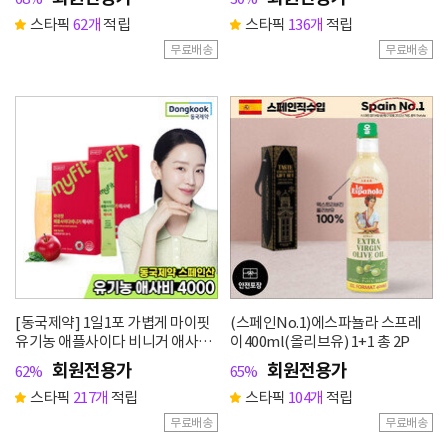
스타픽
62개
적립
스타픽
136개
적립
무료배송
무료배송
[동국제약] 1일1포 가볍게 마이핏
(스페인No.1)에스파뇰라 스프레
유기농 애플사이다 비니거 애사비
이400ml(올리브유) 1+1 총 2P
14포 2박스
회원전용가
회원전용가
62%
65%
스타픽
217개
적립
스타픽
104개
적립
무료배송
무료배송