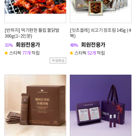
[반하지] 먹기편한 튤립 불닭발
[잇츠올레] 쇠고기 장조림 145g (4
300g(1~2인분)
팩)
회원전용가
회원전용가
31%
48%
스타픽
77개
적립
스타픽
52개
적립
무료배송