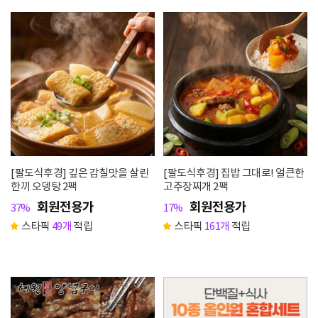
[팔도식후경] 깊은 감칠맛을 살린
[팔도식후경] 집밥 그대로! 얼큰한
한끼 오뎅탕 2팩
고추장찌개 2팩
회원전용가
회원전용가
37%
17%
스타픽
49개
적립
스타픽
161개
적립