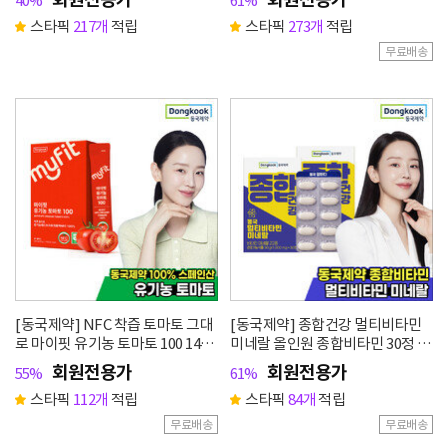
40%
61%
스타픽
217개
적립
스타픽
273개
적립
무료배송
[동국제약] NFC 착즙 토마토 그대
[동국제약] 종합건강 멀티비타민
로 마이핏 유기농 토마토 100 14포
미네랄 올인원 종합비타민 30정 2
1박스
박스
회원전용가
회원전용가
55%
61%
스타픽
112개
적립
스타픽
84개
적립
무료배송
무료배송