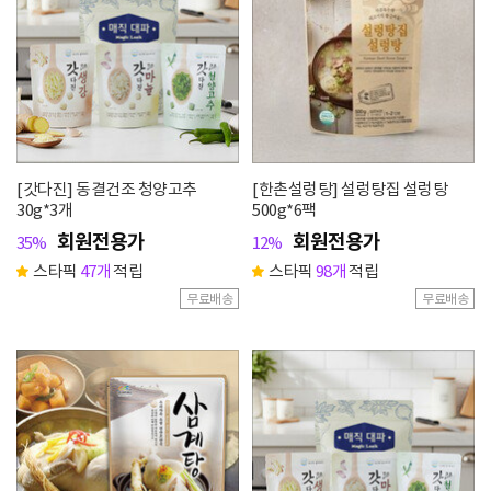
[갓다진] 동결건조 청양고추
[한촌설렁탕] 설렁탕집 설렁탕
30g*3개
500g*6팩
회원전용가
회원전용가
35%
12%
스타픽
47개
적립
스타픽
98개
적립
무료배송
무료배송