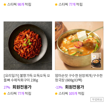
스타픽
98개
적립
스타픽
77개
적립
[요리일가] 불향가득 오독오독 오
엄마손맛 구수한 된장찌개/구수한
돌뼈 수제직화구이 230g
청국장 (600gX3팩)
회원전용가
회원전용가
27%
-13%
스타픽
77개
적립
스타픽
105개
적립
무료배송