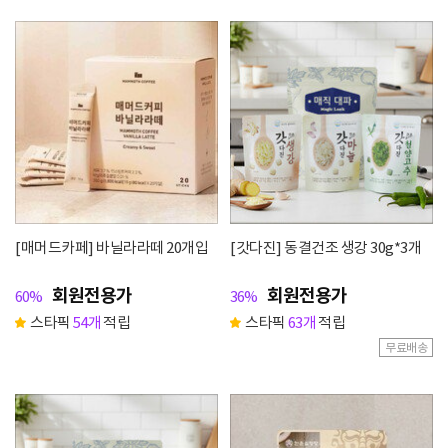
[매머드카페] 바닐라라떼 20개입
[갓다진] 동결건조 생강 30g*3개
회원전용가
회원전용가
60%
36%
스타픽
54개
적립
스타픽
63개
적립
무료배송