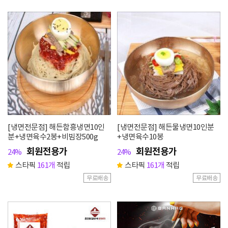
[냉면전문점] 해든함흥냉면10인
[냉면전문점] 해든물냉면10인분
분+냉면육수2봉+비빔장500g
+냉면육수10봉
회원전용가
회원전용가
24%
24%
스타픽
161개
적립
스타픽
161개
적립
무료배송
무료배송